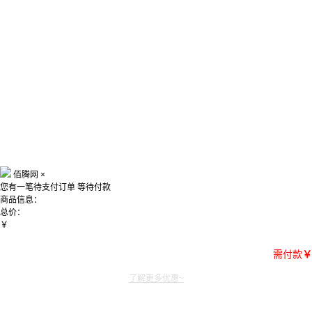
佰腾网
×
您有一笔待支付订单
等待付款
商品信息：
总价：
￥
需付款
￥
了解更多优惠~