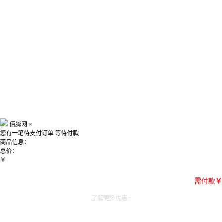
佰腾网
×
您有一笔待支付订单
等待付款
商品信息：
总价：
￥
需付款
￥
了解更多优惠~