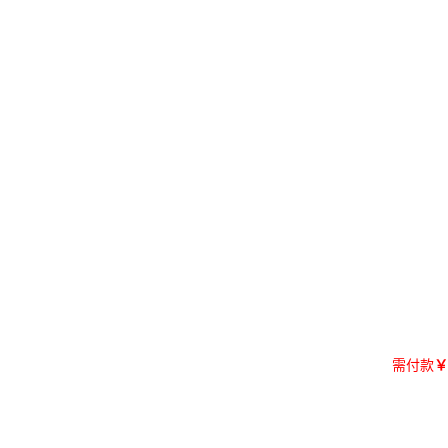
需付款
￥