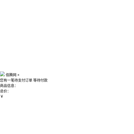
佰腾网
×
您有一笔待支付订单
等待付款
商品信息：
总价：
￥