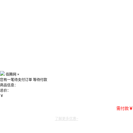
佰腾网
×
您有一笔待支付订单
等待付款
商品信息：
总价：
￥
需付款
￥
了解更多优惠~