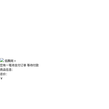
佰腾网
×
您有一笔待支付订单
等待付款
商品信息：
总价：
￥