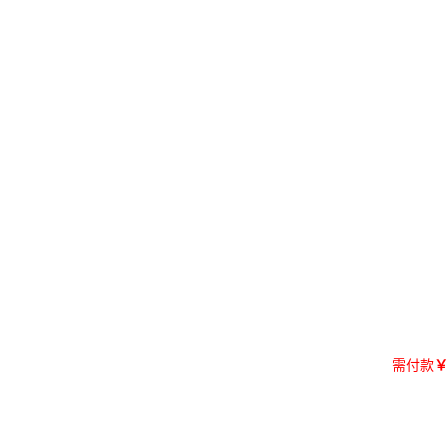
需付款
￥