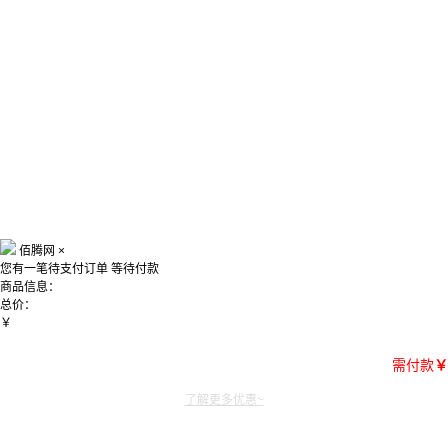
佰腾网
×
您有一笔待支付订单
等待付款
商品信息：
总价：
￥
需付款
￥
了解更多优惠~