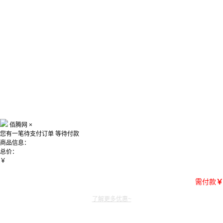
佰腾网
×
您有一笔待支付订单
等待付款
商品信息：
总价：
￥
需付款
￥
了解更多优惠~