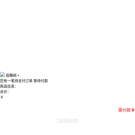
佰腾网
×
您有一笔待支付订单
等待付款
商品信息：
总价：
￥
需付款
￥
了解更多优惠~