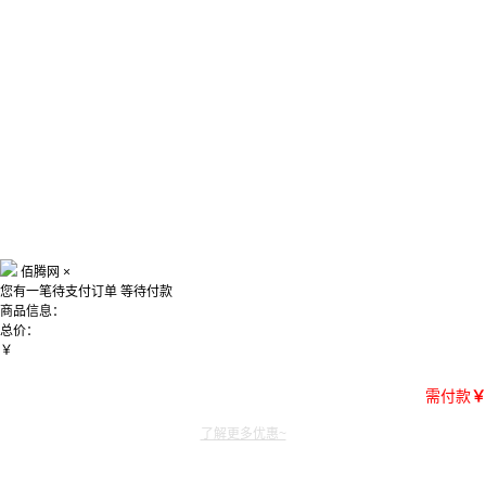
佰腾网
×
您有一笔待支付订单
等待付款
商品信息：
总价：
￥
需付款
￥
了解更多优惠~