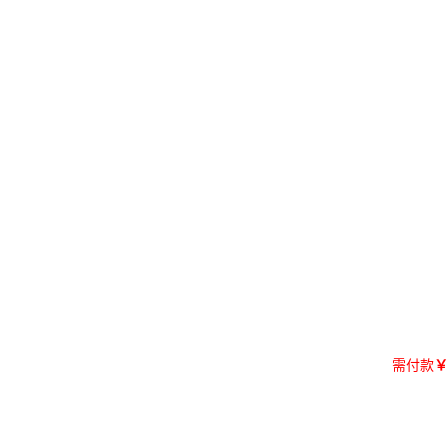
需付款
￥