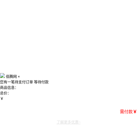
佰腾网
×
您有一笔待支付订单
等待付款
商品信息：
总价：
￥
需付款
￥
了解更多优惠~