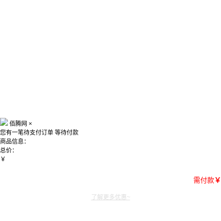
佰腾网
×
您有一笔待支付订单
等待付款
商品信息：
总价：
￥
需付款
￥
了解更多优惠~