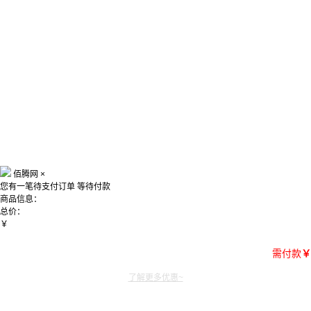
佰腾网
×
您有一笔待支付订单
等待付款
商品信息：
总价：
￥
需付款
￥
了解更多优惠~