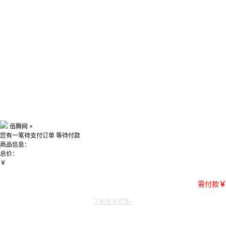
佰腾网
×
您有一笔待支付订单
等待付款
商品信息：
总价：
￥
需付款
￥
了解更多优惠~