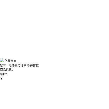
佰腾网
×
您有一笔待支付订单
等待付款
商品信息：
总价：
￥