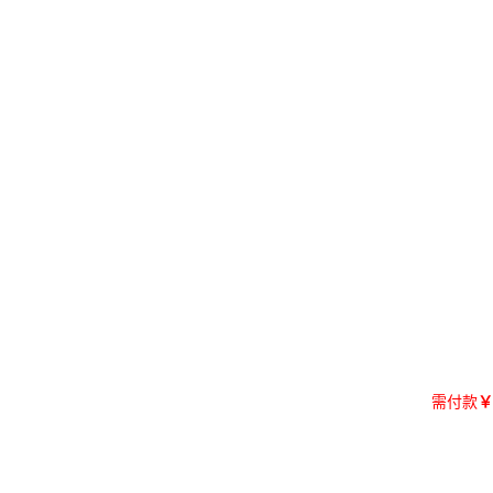
需付款
￥