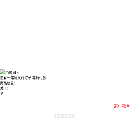
佰腾网
×
您有一笔待支付订单
等待付款
商品信息：
总价：
￥
需付款
￥
了解更多优惠~