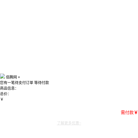
佰腾网
×
您有一笔待支付订单
等待付款
商品信息：
总价：
￥
需付款
￥
了解更多优惠~