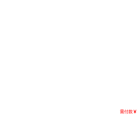
需付款
￥