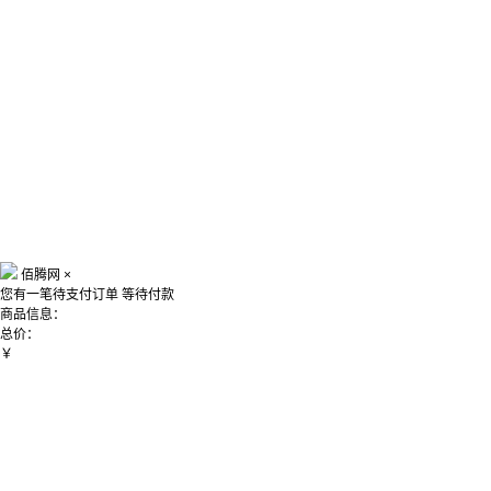
佰腾网
×
您有一笔待支付订单
等待付款
商品信息：
总价：
￥