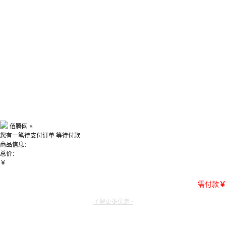
佰腾网
×
您有一笔待支付订单
等待付款
商品信息：
总价：
￥
需付款
￥
了解更多优惠~