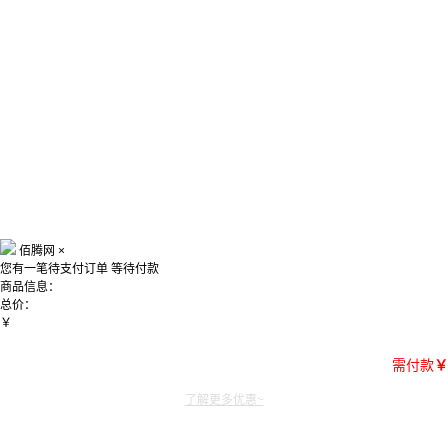
佰腾网
×
您有一笔待支付订单
等待付款
商品信息：
总价：
￥
需付款
￥
了解更多优惠~