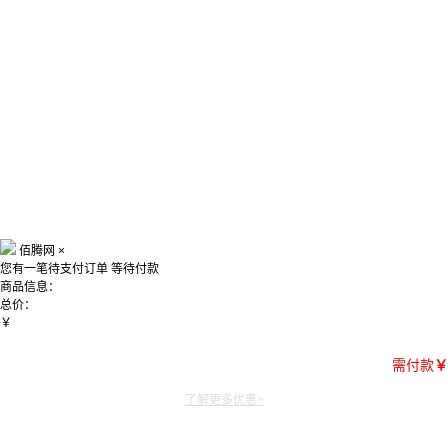
佰腾网
×
您有一笔待支付订单
等待付款
商品信息：
总价：
￥
需付款
￥
了解更多优惠~