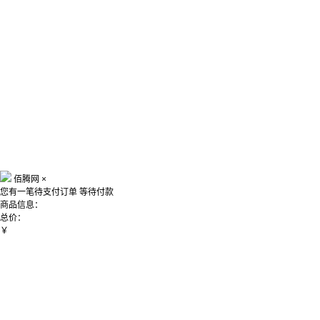
佰腾网
×
您有一笔待支付订单
等待付款
商品信息：
总价：
￥