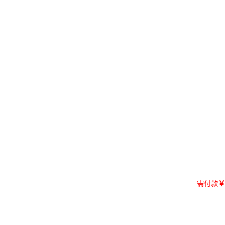
需付款
￥