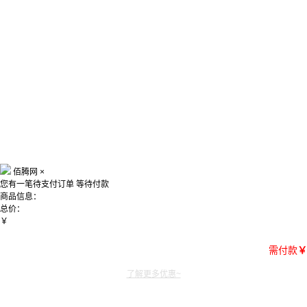
佰腾网
×
您有一笔待支付订单
等待付款
商品信息：
总价：
￥
需付款
￥
了解更多优惠~