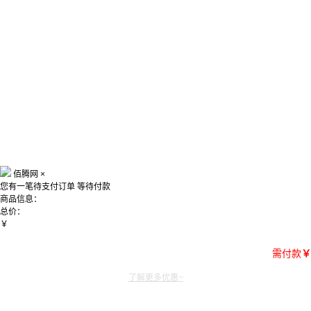
佰腾网
×
您有一笔待支付订单
等待付款
商品信息：
总价：
￥
需付款
￥
了解更多优惠~