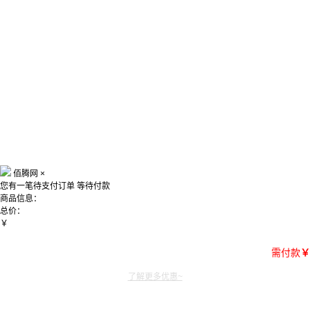
佰腾网
×
您有一笔待支付订单
等待付款
商品信息：
总价：
￥
需付款
￥
了解更多优惠~