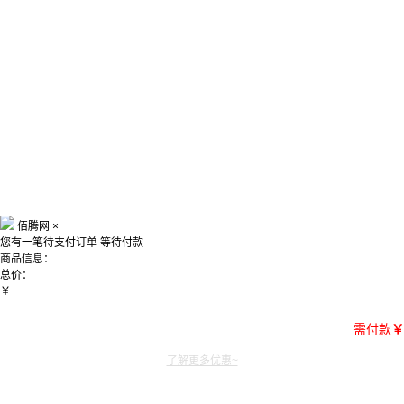
佰腾网
×
您有一笔待支付订单
等待付款
商品信息：
总价：
￥
需付款
￥
了解更多优惠~