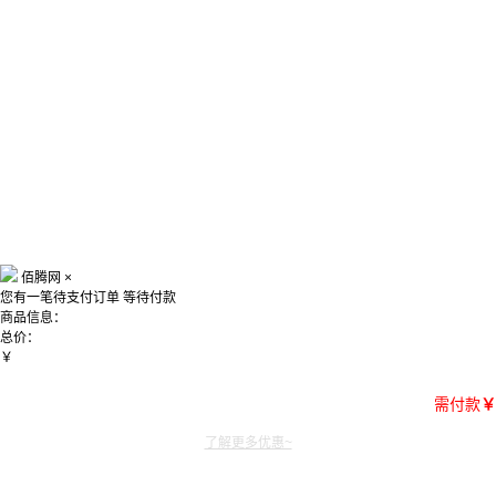
佰腾网
×
您有一笔待支付订单
等待付款
商品信息：
总价：
￥
需付款
￥
了解更多优惠~