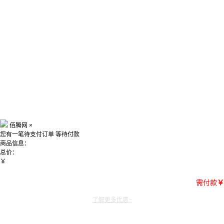
佰腾网
×
您有一笔待支付订单
等待付款
商品信息：
总价：
￥
需付款
￥
了解更多优惠~