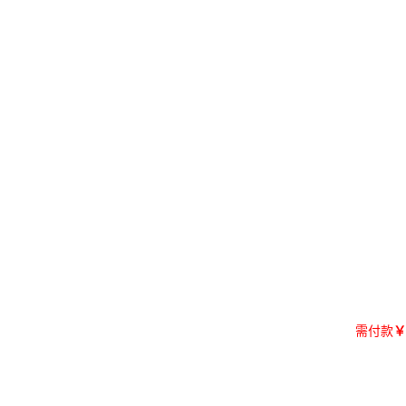
需付款
￥