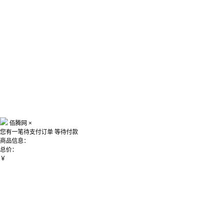
佰腾网
×
您有一笔待支付订单
等待付款
商品信息：
总价：
￥