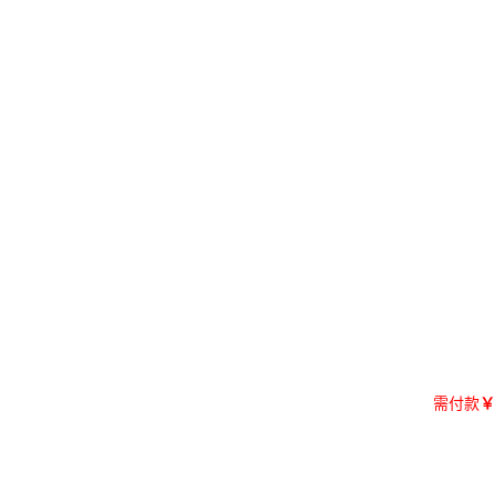
需付款
￥