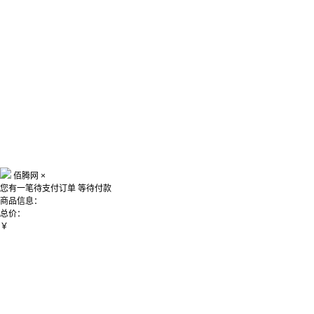
佰腾网
×
您有一笔待支付订单
等待付款
商品信息：
总价：
￥