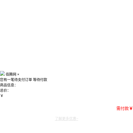
佰腾网
×
您有一笔待支付订单
等待付款
商品信息：
总价：
￥
需付款
￥
了解更多优惠~