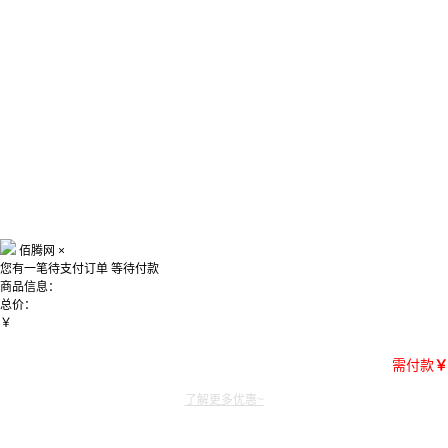
佰腾网
×
您有一笔待支付订单
等待付款
商品信息：
总价：
￥
需付款
￥
了解更多优惠~