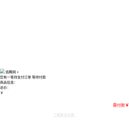
佰腾网
×
您有一笔待支付订单
等待付款
商品信息：
总价：
￥
需付款
￥
了解更多优惠~