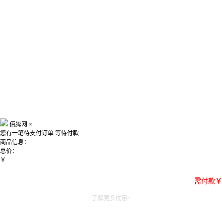
佰腾网
×
您有一笔待支付订单
等待付款
商品信息：
总价：
￥
需付款
￥
了解更多优惠~