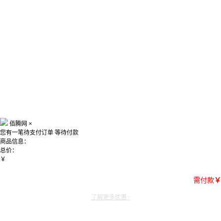
佰腾网
×
您有一笔待支付订单
等待付款
商品信息：
总价：
￥
需付款
￥
了解更多优惠~