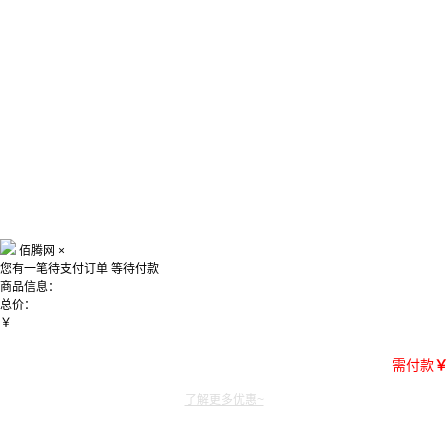
佰腾网
×
您有一笔待支付订单
等待付款
商品信息：
总价：
￥
需付款
￥
了解更多优惠~