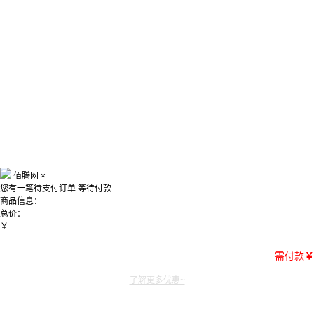
佰腾网
×
您有一笔待支付订单
等待付款
商品信息：
总价：
￥
需付款
￥
了解更多优惠~