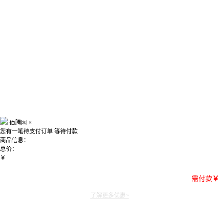
佰腾网
×
您有一笔待支付订单
等待付款
商品信息：
总价：
￥
需付款
￥
了解更多优惠~