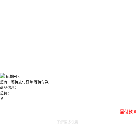
佰腾网
×
您有一笔待支付订单
等待付款
商品信息：
总价：
￥
需付款
￥
了解更多优惠~