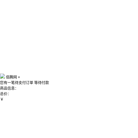
佰腾网
×
您有一笔待支付订单
等待付款
商品信息：
总价：
￥