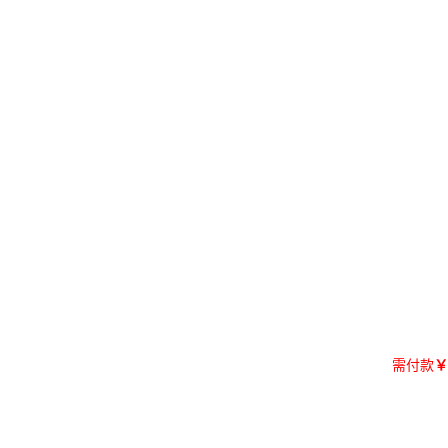
需付款
￥