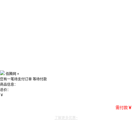
佰腾网
×
您有一笔待支付订单
等待付款
商品信息：
总价：
￥
需付款
￥
了解更多优惠~