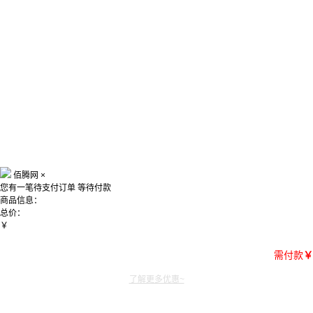
佰腾网
×
您有一笔待支付订单
等待付款
商品信息：
总价：
￥
需付款
￥
了解更多优惠~