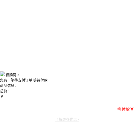
佰腾网
×
您有一笔待支付订单
等待付款
商品信息：
总价：
￥
需付款
￥
了解更多优惠~