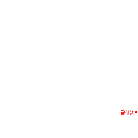
需付款
￥