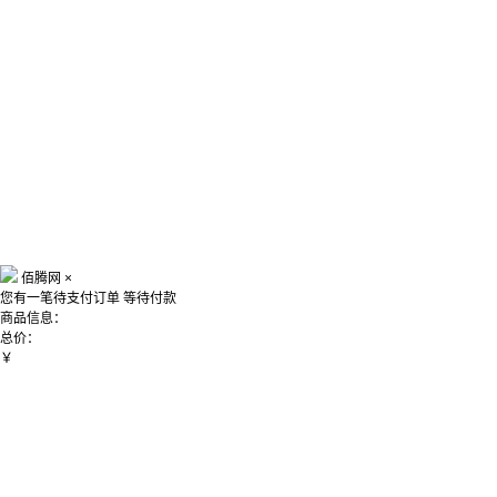
佰腾网
×
您有一笔待支付订单
等待付款
商品信息：
总价：
￥