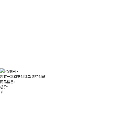
佰腾网
×
您有一笔待支付订单
等待付款
商品信息：
总价：
￥