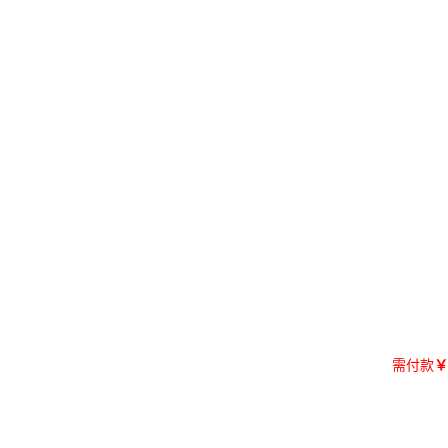
需付款
￥