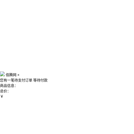
佰腾网
×
您有一笔待支付订单
等待付款
商品信息：
总价：
￥