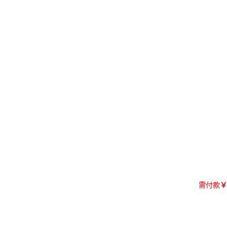
需付款
￥