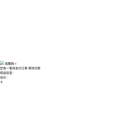
佰腾网
×
您有一笔待支付订单
等待付款
商品信息：
总价：
￥