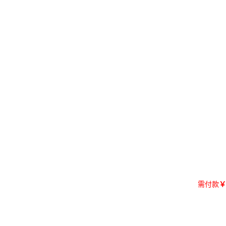
需付款
￥