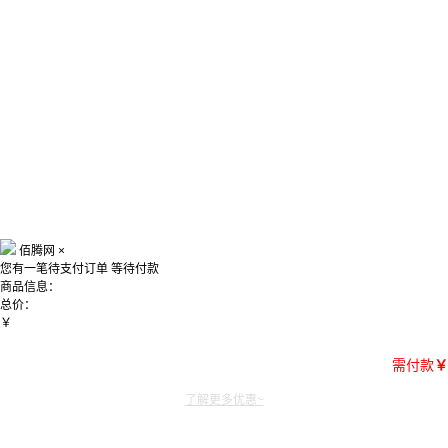
佰腾网
×
您有一笔待支付订单
等待付款
商品信息：
总价：
￥
需付款
￥
了解更多优惠~