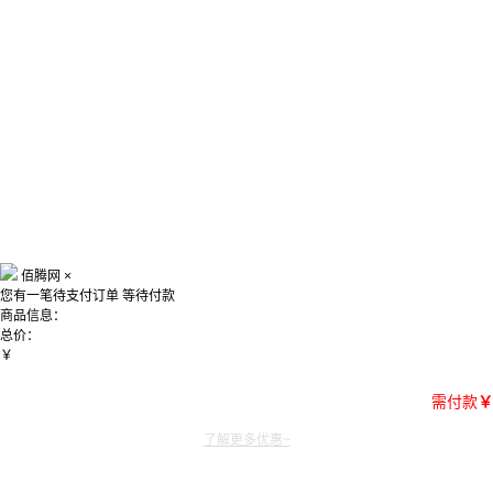
佰腾网
×
您有一笔待支付订单
等待付款
商品信息：
总价：
￥
需付款
￥
了解更多优惠~