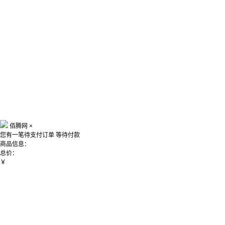
佰腾网
×
您有一笔待支付订单
等待付款
商品信息：
总价：
￥