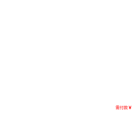
需付款
￥